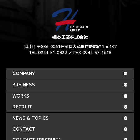
[本社] 〒836-0061福岡県大牟田市新港町１番137
TEL 0944-51-0822 ／ FAX 0944-57-1618
COMPANY
BUSINESS
WORKS
RECRUIT
NEWS & TOPICS
CONTACT
CONTACT [RECRUIT]